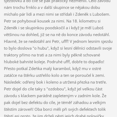
sjezdovku a do cíle se pak prakticky nezměnili. Čelo závodu
nám trochu frnklo a v další skupince se nějakou dobu
míchalo pár lidí a mezi nimi se střídali i Zdeněk s Lubošem.
Petr se pohyboval kousek za nimi. Na 18. kilometru si
Zdeněk i se skupinkou poodskočil a i když je měl Luboš
většinou na dohled, již se na ně do konce závodu nedotáhl.
Hlavně, že se nedotáhl ani Petr, ufff! V jednom lesním sjezdu
to bylo doslova "o hubu", když si lesní dělníci odstavili svoje
traktory přímo na trati a za nimi byly pěkně schované
hluboké bahnité koleje. Podruhé ufff, dobře to dopadlo!
Přesto potkal Zdeňka malý karambol, když mu v ostré
zatáčce na štěrku ustřelilo kolo a ten se poroučel k zemi.
Následek: odřený bok i koleno a utržená přezka na tretře.
Petr dojel do cíle taky s "ozdobou", když jel velkou část
závodu s klackem parádně zapleteným v zadním kole. Že
pak dojel bez defektu do cíle, je téměř záhadou a velkým
štěstím zároveň! Oba borci měli při svých defektech tolik
štěstí asi proto, že jim drželi pěsti jejich drahé polovičky