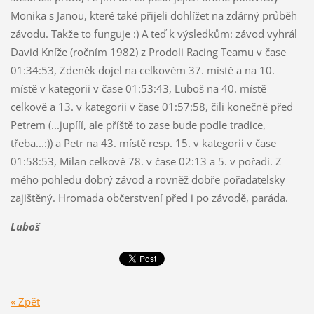
Monika s Janou, které také přijeli dohlížet na zdárný průběh
závodu. Takže to funguje :) A teď k výsledkům: závod vyhrál
David Kníže (ročním 1982) z Prodoli Racing Teamu v čase
01:34:53, Zdeněk dojel na celkovém 37. místě a na 10.
místě v kategorii v čase 01:53:43, Luboš na 40. místě
celkově a 13. v kategorii v čase 01:57:58, čili konečně před
Petrem (...jupííí, ale příště to zase bude podle tradice,
třeba...:)) a Petr na 43. místě resp. 15. v kategorii v čase
01:58:53, Milan celkově 78. v čase 02:13 a 5. v pořadí. Z
mého pohledu dobrý závod a rovněž dobře pořadatelsky
zajištěný. Hromada občerstvení před i po závodě, paráda.
Luboš
« Zpět