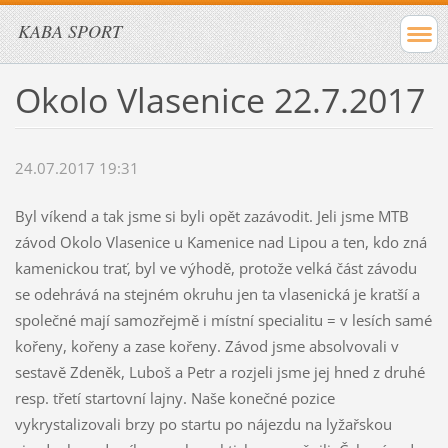
KABA SPORT
Okolo Vlasenice 22.7.2017
24.07.2017 19:31
Byl víkend a tak jsme si byli opět zazávodit. Jeli jsme MTB
závod Okolo Vlasenice u Kamenice nad Lipou a ten, kdo zná
kamenickou trať, byl ve výhodě, protože velká část závodu
se odehrává na stejném okruhu jen ta vlasenická je kratší a
společné mají samozřejmě i místní specialitu = v lesích samé
kořeny, kořeny a zase kořeny. Závod jsme absolvovali v
sestavě Zdeněk, Luboš a Petr a rozjeli jsme jej hned z druhé
resp. třetí startovní lajny. Naše konečné pozice
vykrystalizovali brzy po startu po nájezdu na lyžařskou