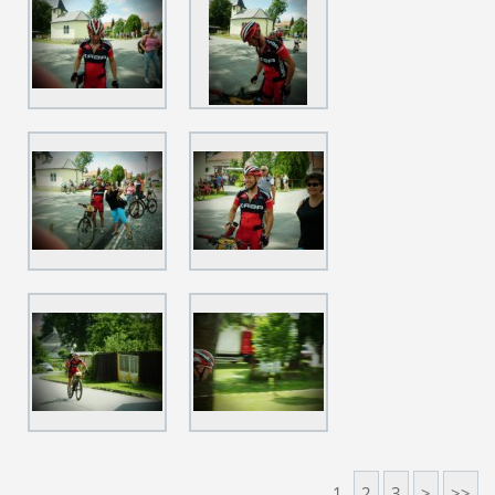
1
2
3
>
>>