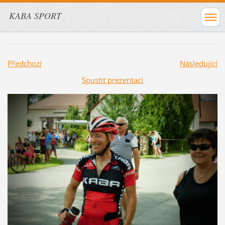
KABA SPORT
Předchozí
Následující
Spustit prezentaci