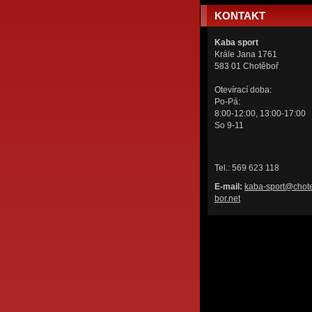
KONTAKT
Kaba sport
Krále Jana 1761
583 01 Chotěboř
Otevírací doba:
Po-Pá:
8:00-12:00, 13:00-17:00
So 9-11
Tel.: 569 623 118
E-mail:
kaba-spo
rt@chot
bor.net