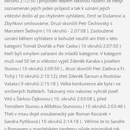
okruhů 2:12:50 ) projížděli depem takovou razancí že nebyl
zaznamenán jejich jeden průjezd a tak k uznání jejich
vítězství došlo až po chybném vyhlášení, čímž se Dušanovi a
Zbyňkovi omlouváme. Druzí skončili Petr Čechovský s
Marcelem Šedivým ( 10 okruhů - 2.07:08 ). Zasloužené
uznání během vyhlášení si bohužel neužili ani třetí v této
kategorii Tomáš Dvořák a Petr Caska ( 10 okruhů 2:07:50 )
kteří byli omylem zařazeni do mladší kategorie. V kategorii
muži nad 50 let si vítězství vyjeli Zdeněk Karaba s Josefem
Stunou ( 10 okruhů 2:09:50 ) , druzí skončili Petr Zadina a Fr.
Tichý ( 10 okruhů 2:10:12), třetí Zdeněk Šaroun a Rostislav
Vašata ( 9 okruhů 2:15:18 ). Velká konkurence ale byla i ve
smíšených štafetách. Takzvaný mix nakonec vyhráli Josef
Vítů s Šárkou Čejkovou ( 10. okruhů 2:03:08 ), před
Tomášem Stunou a Alžbětou Stunovou ( 10 okruhů 2:03:48 )
Třetí v mixu dojel snoubenecký pár Roman Kocúrek +
Sandra Pytlíková ( 10 okruhů 2:14:18 ) . Věříme že to Sandře
s Romanem v manželském tandemu půjde minimálně tak