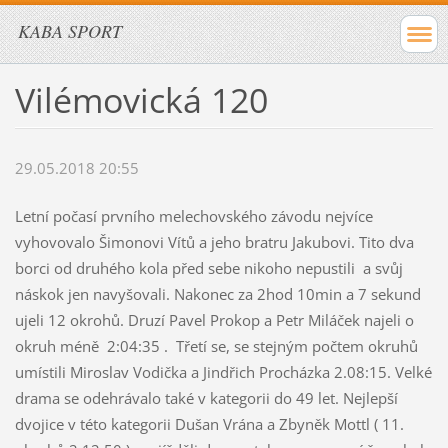
KABA SPORT
Vilémovická 120
29.05.2018 20:55
Letní počasí prvního melechovského závodu nejvíce
vyhovovalo Šimonovi Vítů a jeho bratru Jakubovi. Tito dva
borci od druhého kola před sebe nikoho nepustili a svůj
náskok jen navyšovali. Nakonec za 2hod 10min a 7 sekund
ujeli 12 okrohů. Druzí Pavel Prokop a Petr Miláček najeli o
okruh méně 2:04:35 . Třetí se, se stejným počtem okruhů
umístili Miroslav Vodička a Jindřich Procházka 2.08:15. Velké
drama se odehrávalo také v kategorii do 49 let. Nejlepší
dvojice v této kategorii Dušan Vrána a Zbyněk Mottl ( 11.