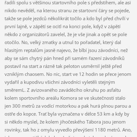
řadili spolu s většinou startovního pole s předstihem, ale asi
nikdo nevěděl, na kterou stranu ze startovní čáry se pojede,
takže se pole jezdců několikrát točilo a kdo byl před chvílí v
první lajně, v zápětí se ocitl na konci pole, když v zápětí
někdo z organizátorů zavelel, že je vše jinak a opět se pole
otočilo. No, velký zmatky a utnul to pořadatel, který dal
hlasitým reptalům jasně najevo, že blbí jsou závodníci, než
aby se sám chytrý pán hned při samém řazení závodníků
postavil na start a rázně tak peloton usměrnil ještě před
vzniklým chaosem. No nic, start ve 12 hodin se přece jenom
vydařil a kupodivu všichni závodníci vyletěli stejným
směremL. Z avizovaného zaváděcího okruhu po asfaltu
kolem sportovního areálu Komora se ve skutečnosti stalo
jen 300 metrů za vodící motorkou a pak hurá plnou parou a
ostře do kopce. Trať byla vyznačena v délce 53 km a kdy by
si někdo myslel, že kolem jihočeského Tábora jsou jenom
rovinky, tak ho z omylu vyvedlo převýšení 1180 metrů. Ano,