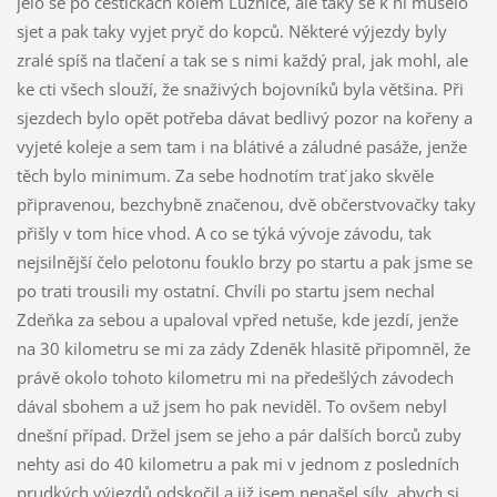
jelo se po cestičkách kolem Lužnice, ale taky se k ní muselo
sjet a pak taky vyjet pryč do kopců. Některé výjezdy byly
zralé spíš na tlačení a tak se s nimi každý pral, jak mohl, ale
ke cti všech slouží, že snaživých bojovníků byla většina. Při
sjezdech bylo opět potřeba dávat bedlivý pozor na kořeny a
vyjeté koleje a sem tam i na blátivé a záludné pasáže, jenže
těch bylo minimum. Za sebe hodnotím trať jako skvěle
připravenou, bezchybně značenou, dvě občerstvovačky taky
přišly v tom hice vhod. A co se týká vývoje závodu, tak
nejsilnější čelo pelotonu fouklo brzy po startu a pak jsme se
po trati trousili my ostatní. Chvíli po startu jsem nechal
Zdeňka za sebou a upaloval vpřed netuše, kde jezdí, jenže
na 30 kilometru se mi za zády Zdeněk hlasitě připomněl, že
právě okolo tohoto kilometru mi na předešlých závodech
dával sbohem a už jsem ho pak neviděl. To ovšem nebyl
dnešní případ. Držel jsem se jeho a pár dalších borců zuby
nehty asi do 40 kilometru a pak mi v jednom z posledních
prudkých výjezdů odskočil a již jsem nenašel síly, abych si