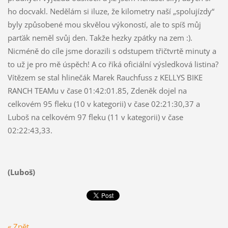
ho docvakl. Nedělám si iluze, že kilometry naší „spolujízdy“
byly způsobené mou skvělou výkoností, ale to spíš můj
parťák neměl svůj den. Takže hezky zpátky na zem :).
Nicméně do cíle jsme dorazili s odstupem třičtvrtě minuty a
to už je pro mě úspěch! A co říká oficiální výsledková listina?
Vítězem se stal hlinečák Marek Rauchfuss z KELLYS BIKE
RANCH TEAMu v čase 01:42:01.85, Zdeněk dojel na
celkovém 95 fleku (10 v kategorii) v čase 02:21:30,37 a
Luboš na celkovém 97 fleku (11 v kategorii) v čase
02:22:43,33.
(Luboš)
« Zpět