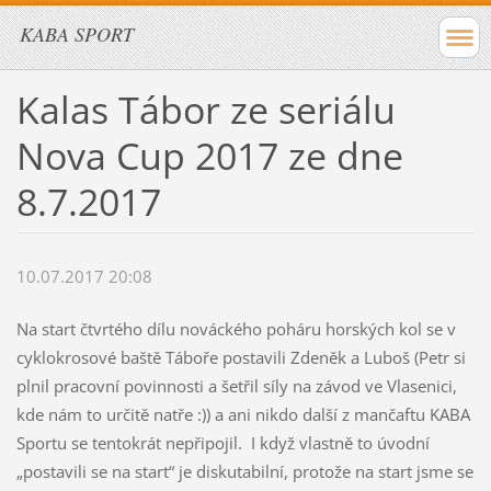
KABA SPORT
Kalas Tábor ze seriálu
Nova Cup 2017 ze dne
8.7.2017
10.07.2017 20:08
Na start čtvrtého dílu nováckého poháru horských kol se v
cyklokrosové baště Táboře postavili Zdeněk a Luboš (Petr si
plnil pracovní povinnosti a šetřil síly na závod ve Vlasenici,
kde nám to určitě natře :)) a ani nikdo další z mančaftu KABA
Sportu se tentokrát nepřipojil. I když vlastně to úvodní
„postavili se na start“ je diskutabilní, protože na start jsme se