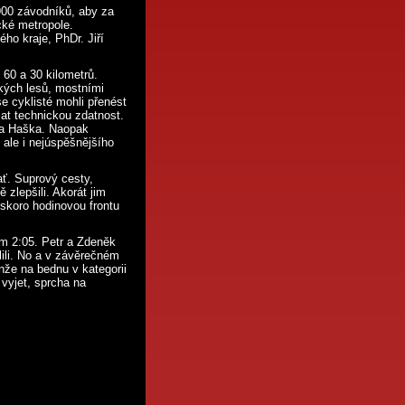
900 závodníků, aby za
cké metropole.
ho kraje, PhDr. Jiří
 60 a 30 kilometrů.
kých lesů, mostními
 cyklisté mohli přenést
at technickou zdatnost.
ka Haška. Naopak
 ale i nejúspěšnějšího
ť. Suprový cesty,
 zlepšili. Akorát jim
 skoro hodinovou frontu
em 2:05. Petr a Zdeněk
lili. No a v závěrečném
nže na bednu v kategorii
 vyjet, sprcha na