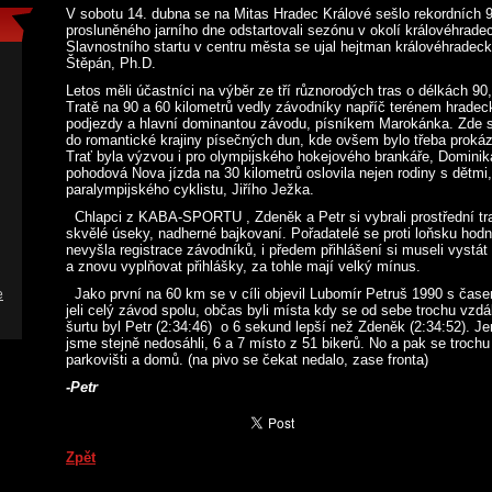
V sobotu 14. dubna se na Mitas Hradec Králové sešlo rekordních 
prosluněného jarního dne odstartovali sezónu v okolí královéhrade
Slavnostního startu v centru města se ujal hejtman královéhradecké
Štěpán, Ph.D.
Letos měli účastníci na výběr ze tří různorodých tras o délkách 90,
Tratě na 90 a 60 kilometrů vedly závodníky napříč terénem hradec
podjezdy a hlavní dominantou závodu, písníkem Marokánka. Zde se
do romantické krajiny písečných dun, kde ovšem bylo třeba prokáz
Trať byla výzvou i pro olympijského hokejového brankáře, Domini
pohodová Nova jízda na 30 kilometrů oslovila nejen rodiny s dětmi,
paralympijského cyklistu, Jiřího Ježka.
Chlapci z KABA-SPORTU , Zdeněk a Petr si vybrali prostřední tra
skvělé úseky, nadherné bajkovaní. Pořadatelé se proti loňsku hodně
nevyšla registrace závodníků, i předem přihlášení si museli vystát
a znovu vyplňovat přihlášky, za tohle mají velký mínus.
Jako první na 60 km se v cíli objevil Lubomír Petruš 1990 s čas
e
jeli celý závod spolu, občas byli místa kdy se od sebe trochu vzdá
šurtu byl Petr (2:34:46) o 6 sekund lepší než Zdeněk (2:34:52). Je
jsme stejně nedosáhli, 6 a 7 místo z 51 bikerů. No a pak se trochu
parkovišti a domů. (na pivo se čekat nedalo, zase fronta)
-Petr
Zpět