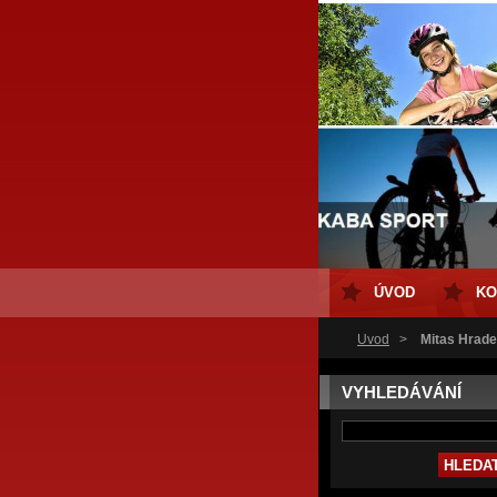
ÚVOD
KO
Úvod
>
Mitas Hrade
VYHLEDÁVÁNÍ