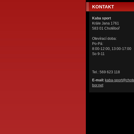
KONTAKT
Kaba sport
Krále Jana 1761
583 01 Chotěboř
Otevírací doba:
Po-Pá:
8:00-12:00, 13:00-17:00
So 9-11
Tel.: 569 623 118
E-mail:
kaba-spo
rt@chot
bor.net