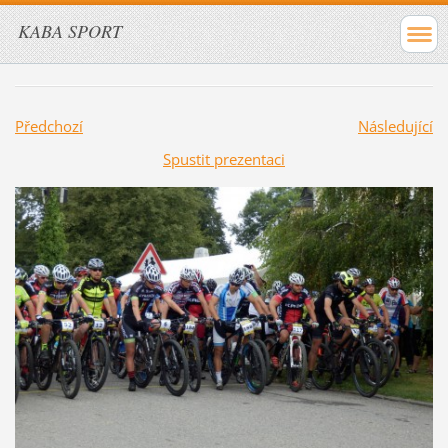
KABA SPORT
Předchozí
Následující
Spustit prezentaci