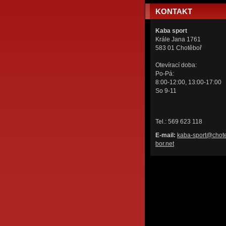
KONTAKT
Kaba sport
Krále Jana 1761
583 01 Chotěboř
Otevírací doba:
Po-Pá:
8:00-12:00, 13:00-17:00
So 9-11
Tel.: 569 623 118
E-mail:
kaba-spo
rt@chot
bor.net