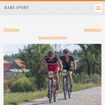
KABA SPORT
Předchozí
Následující
Spustit prezentaci